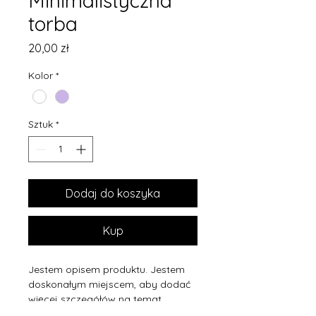
Minimalistyczna
torba
Cena
20,00 zł
Kolor
*
Sztuk
*
Dodaj do koszyka
Kup
Jestem opisem produktu. Jestem 
doskonałym miejscem, aby dodać 
więcej szczegółów na temat 
produktu, jak np. rozmiar, materiał, 